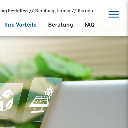
log bestellen
Beratungstermin
Karriere
Ihre Vorteile
Beratung
FAQ
Baudirekt-System
Kostenlose Bauberatung
Vollkasko Sicherheit
Baufinanzierung
BAX Preisvorteil
10 Schritte bis zum Einzug
Niedrigstenergiehaus
Referenzprojekte
Climapro Massivwand
Markenqualität