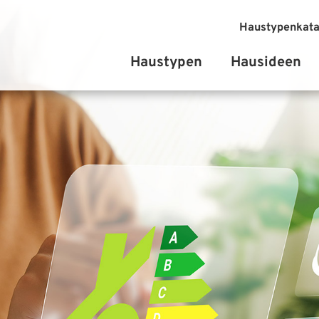
Haustypenkata
Haustypen
Hausideen
Einfamilienhäuser
Stadtvilla
Bungalow
Zweifamilienhäuser
Doppelhäuser