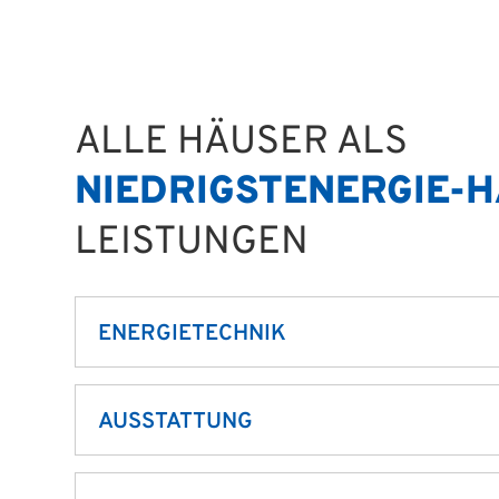
ALLE HÄUSER ALS
NIEDRIGSTENERGIE-H
LEISTUNGEN
ENERGIETECHNIK
Luft-Wasser-Wärmepumpe
AUSSTATTUNG
Fußbodenheizung im Erd- und Dach-/Obe
Fensterfalz-Lüftungssystem
Dreifach-Wärmeschutz-Verglasung